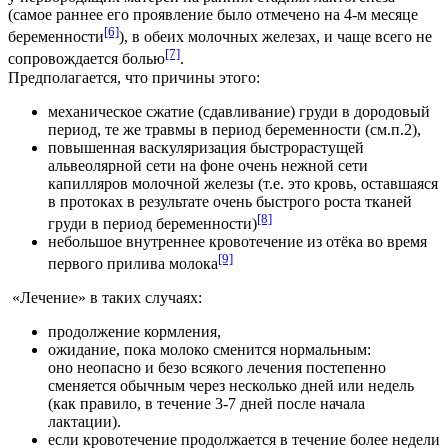
(самое раннее его проявление было отмечено на 4-м месяце
[6]
беременности
), в обеих молочных железах, и чаще всего не
[7]
сопровождается болью
.
Предполагается, что причины этого:
механическое сжатие (сдавливание) груди в дородовый
период, те же травмы в период беременности (см.п.2),
повышенная васкуляризация быстрорастущей
альвеолярной сети на фоне очень нежной сети
капилляров молочной железы (т.е. это кровь, оставшаяся
в протоках в результате очень быстрого роста тканей
[8]
груди в период беременности)
небольшое внутреннее кровотечение из отёка во время
[9]
первого прилива молока
«Лечение» в таких случаях:
продолжение кормления,
ожидание, пока молоко сменится нормальным:
оно неопасно и безо всякого лечения постепенно
сменяется обычным через несколько дней или недель
(как правило, в течение 3-7 дней после начала
лактации).
если кровотечение продолжается в течение более недели