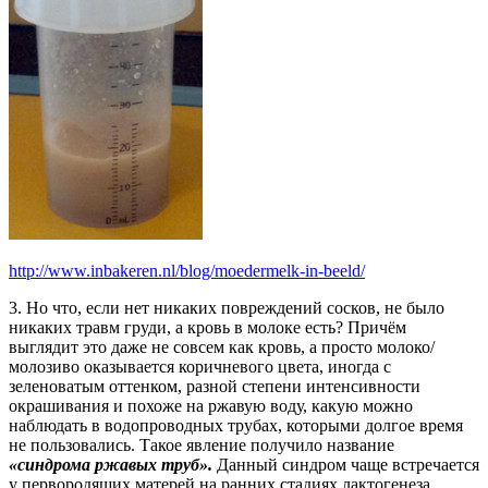
http://www.inbakeren.nl/blog/moedermelk-in-beeld/
3. Но что, если нет никаких повреждений сосков, не было
никаких травм груди, а кровь в молоке есть? Причём
выглядит это даже не совсем как кровь, а просто молоко/
молозиво оказывается коричневого цвета, иногда с
зеленоватым оттенком, разной степени интенсивности
окрашивания и похоже на ржавую воду, какую можно
наблюдать в водопроводных трубах, которыми долгое время
не пользовались. Такое явление получило название
«синдрома ржавых труб».
Данный синдром чаще встречается
у первородящих матерей на ранних стадиях лактогенеза