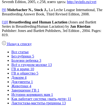
Seventh Edition, 2005, с.258, взято здесь:
http://gvinfo.ru/cvet
[9]
Mohrbacher N., Stock J.,
La Leche League International, The
Breastfeeding Answer Book, Third Revised Edition, 2008.
[10]
Breastfeeding and Human Lactation
(Jones and Bartlett
Series in Breastfeeding/Human Lactation) by
Jan Riordan
Publisher: Jones and Bartlett Publishers, 3rd Edition , 2004. Pages:
819.
Назад к списку
Все статьи
Без рубрики
5
Болезни ребенка
3
Всё о грудном молоке
13
ГВ и врачи
10
ГВ и общество
5
Докорм
4
Документы
1
Животики
4
Завершение ГВ
1
Истории кормящих мам
1
Как работает система «мать-дитя»
11
Лактостазы-маститы-трещины
13