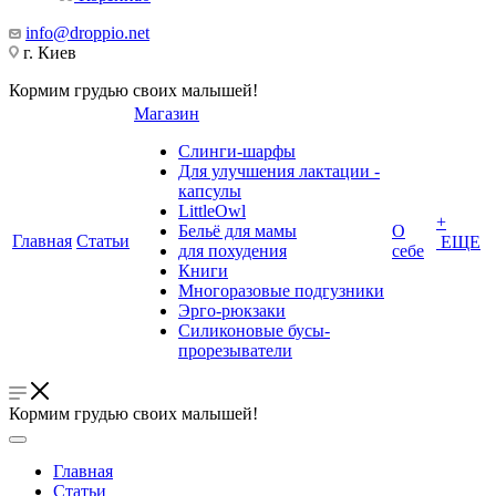
info@droppio.net
г. Киев
Кормим грудью своих малышей!
Магазин
Слинги-шарфы
Для улучшения лактации -
капсулы
LittleOwl
+
Бельё для мамы
О
Главная
Статьи
ЕЩЕ
для похудения
себе
Книги
Многоразовые подгузники
Эрго-рюкзаки
Силиконовые бусы-
прорезыватели
Кормим грудью своих малышей!
Главная
Статьи