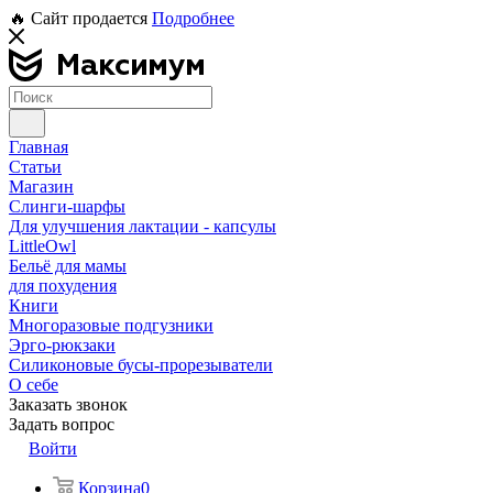
🔥 Сайт продается
Подробнее
Главная
Статьи
Магазин
Слинги-шарфы
Для улучшения лактации - капсулы
LittleOwl
Бельё для мамы
для похудения
Книги
Многоразовые подгузники
Эрго-рюкзаки
Силиконовые бусы-прорезыватели
О себе
Заказать звонок
Задать вопрос
Войти
Корзина
0