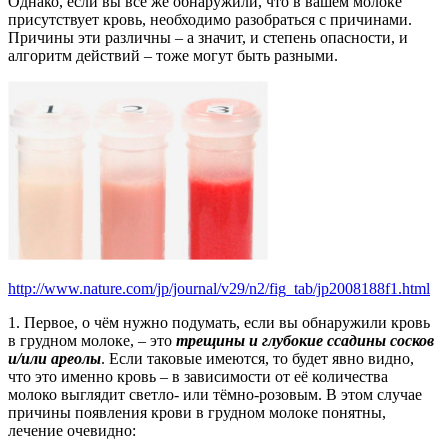
Однако, если вы всё же обнаружили, что в вашем молоке
присутствует кровь, необходимо разобраться с причинами.
Причины эти различны – а значит, и степень опасности, и
алгоритм действий – тоже могут быть разными.
http://www.nature.com/jp/journal/v29/n2/fig_tab/jp2008188f1.html
1. Первое, о чём нужно подумать, если вы обнаружили кровь
в грудном молоке, – это
трещины и глубокие ссадины сосков
и/или ареолы
. Если таковые имеются, то будет явно видно,
что это именно кровь – в зависимости от её количества
молоко выглядит светло- или тёмно-розовым. В этом случае
причины появления крови в грудном молоке понятны,
лечение очевидно: