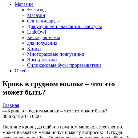
Магазин
Назад
Магазин
Слинги-шарфы
Для улучшения лактации - капсулы
LittleOwl
Бельё для мамы
для похудения
Книги
Многоразовые подгузники
Эрго-рюкзаки
Силиконовые бусы-прорезыватели
О себе
Кровь в грудном молоке – что это
может быть?
Главная
—
Кровь в грудном молоке – что это может быть?
30 июля 2015 0:00
Наличие крови, да ещё и в грудном молоке, естественно,
может вызвать у мамы испуг и массу вопросов: «Откуда
взялась эта кровь?», «Опасно ли такое молоко для ребёнка?»,