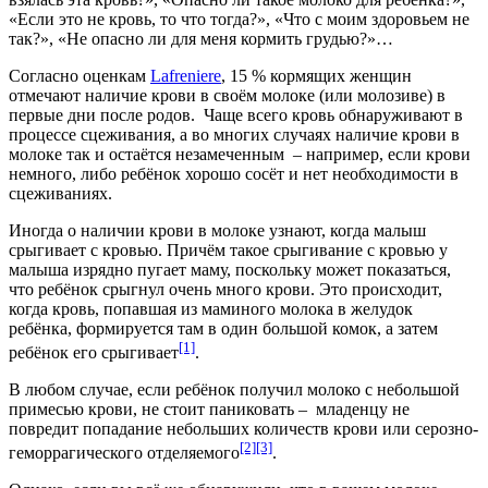
«Если это не кровь, то что тогда?», «Что с моим здоровьем не
так?», «Не опасно ли для меня кормить грудью?»…
Согласно оценкам
Lafreniere
, 15 % кормящих женщин
отмечают наличие крови в своём молоке (или молозиве) в
первые дни после родов. Чаще всего кровь обнаруживают в
процессе сцеживания, а во многих случаях наличие крови в
молоке так и остаётся незамеченным – например, если крови
немного, либо ребёнок хорошо сосёт и нет необходимости в
сцеживаниях.
Иногда о наличии крови в молоке узнают, когда малыш
срыгивает с кровью. Причём такое срыгивание с кровью у
малыша изрядно пугает маму, поскольку может показаться,
что ребёнок срыгнул очень много крови. Это происходит,
когда кровь, попавшая из маминого молока в желудок
ребёнка, формируется там в один большой комок, а затем
[1]
ребёнок его срыгивает
.
В любом случае, если ребёнок получил молоко с небольшой
примесью крови, не стоит паниковать – младенцу не
повредит попадание небольших количеств крови или серозно-
[2]
[3]
геморрагического отделяемого
.