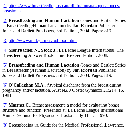
[1]
https://www.breastfeeding.asn.au/bfinfo/unusual-appearances-
breastmilk
[2]
Breastfeeding and Human Lactation
(Jones and Bartlett Series
in Breastfeeding/Human Lactation) by
Jan Riordan
Publisher:
Jones and Bartlett Publishers, 3rd Edition , 2004. Pages: 819.
[3]
http://www.milkyfairies.ru/blood.html
[4]
Mohrbacher N., Stock J.,
La Leche League International, The
Breastfeeding Answer Book, Third Revised Edition, 2008.
[5]
Breastfeeding and Human Lactation
(Jones and Bartlett Series
in Breastfeeding/Human Lactation) by
Jan Riordan
Publisher:
Jones and Bartlett Publishers, 3rd Edition , 2004. Pages: 819.
[6]
O’Callaghan M.A.,
Atypical discharge from the breast during
pregnancy and/or lactation. Aust NZ J Obstet Gynaecol 21:214–16,
1981.
[7]
Marmet C.,
Breast assessment: a model for evaluating breast
structure and function. Presented at: La Leche League International
Annual Seminar for Physicians, Boston, July 11–13, 1990.
[8]
Breastfeeding: A Guide for the Medical Professional .Lawrence,