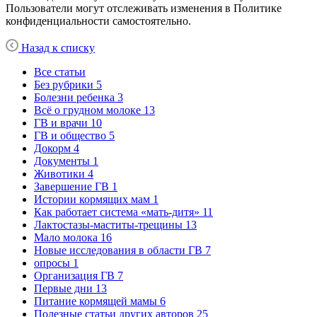
Пользователи могут отслеживать изменения в Политике
конфиденциальности самостоятельно.
Назад к списку
Все статьи
Без рубрики
5
Болезни ребенка
3
Всё о грудном молоке
13
ГВ и врачи
10
ГВ и общество
5
Докорм
4
Документы
1
Животики
4
Завершение ГВ
1
Истории кормящих мам
1
Как работает система «мать-дитя»
11
Лактостазы-маститы-трещины
13
Мало молока
16
Новые исследования в области ГВ
7
опросы
1
Организация ГВ
7
Первые дни
13
Питание кормящей мамы
6
Полезные статьи других авторов
25