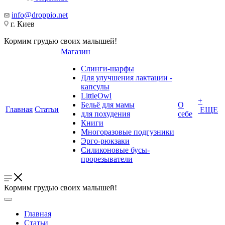
info@droppio.net
г. Киев
Кормим грудью своих малышей!
Магазин
Слинги-шарфы
Для улучшения лактации -
капсулы
LittleOwl
+
Бельё для мамы
О
Главная
Статьи
ЕЩЕ
для похудения
себе
Книги
Многоразовые подгузники
Эрго-рюкзаки
Силиконовые бусы-
прорезыватели
Кормим грудью своих малышей!
Главная
Статьи