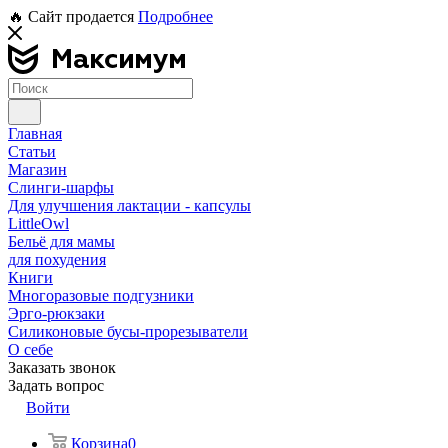
🔥 Сайт продается
Подробнее
Главная
Статьи
Магазин
Слинги-шарфы
Для улучшения лактации - капсулы
LittleOwl
Бельё для мамы
для похудения
Книги
Многоразовые подгузники
Эрго-рюкзаки
Силиконовые бусы-прорезыватели
О себе
Заказать звонок
Задать вопрос
Войти
Корзина
0