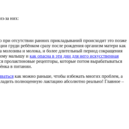
з-за них:
но при отсутствии ранних прикладываний происходит это позже
ии груди ребёнком сразу после рождения организм матери как
ва молозива и молока, и более длительный период сокращения
ому малышу и
как опасна в эти дни для него искусственная
тся пролактиновые рецепторы, которые потом вырабатываться
бёнка в питании.
иваться
как можно раньше, чтобы избежать многих проблем, а
наладить полноценную лактацию абсолютно реально! Главное –