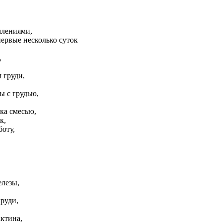
млениями,
ервые несколько суток
,
 груди,
ы с грудью,
ка смесью,
к,
боту,
лезы,
руди,
ктина,