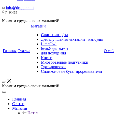
info@droppio.net
г. Киев
Кормим грудью своих малышей!
Магазин
Слинги-шарфы
Для улучшения лактации - капсулы
LittleOwl
Бельё для мамы
Главная
Статьи
О себ
для похудения
Книги
Многоразовые подгузники
Эрго-рюкзаки
Силиконовые бусы-прорезыватели
Кормим грудью своих малышей!
Главная
Статьи
Магазин
Назад