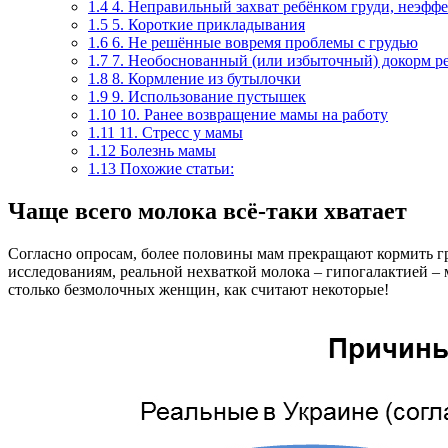
1.4 4. Неправильный захват ребёнком груди, неэфф
1.5 5. Короткие прикладывания
1.6 6. Не решённые вовремя проблемы с грудью
1.7 7. Необоснованный (или избыточный) докорм р
1.8 8. Кормление из бутылочки
1.9 9. Использование пустышек
1.10 10. Ранее возвращение мамы на работу
1.11 11. Стресс у мамы
1.12 Болезнь мамы
1.13 Похожие статьи:
Чаще всего молока всё-таки хватает
Согласно опросам, более половины мам прекращают кормить гр
исследованиям, реальной нехваткой молока – гипогалактией – 
столько безмолочных женщин, как считают некоторые!