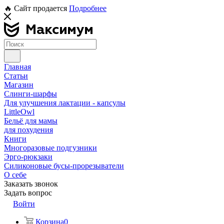
🔥 Сайт продается
Подробнее
Главная
Статьи
Магазин
Слинги-шарфы
Для улучшения лактации - капсулы
LittleOwl
Бельё для мамы
для похудения
Книги
Многоразовые подгузники
Эрго-рюкзаки
Силиконовые бусы-прорезыватели
О себе
Заказать звонок
Задать вопрос
Войти
Корзина
0