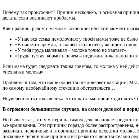
Почему так происходит? Причин несколько, и основная причина
делать, если возникают проблемы.
Как правило, рядом с мамой в такой критический момент оказы
«У нас вся семья немолочная: у твоей мамы тоже не было м
«В наше-то время да с нашей экологией у женщин сплошь
«У тебя грудь маленькая – молока точно не хватает»,
«Грудь пустая, кормить нечем – подожди, пока наполнится
Если мама будет следовать таким советам, то молока у неё дей
«нехватки молока».
Проблема в том, что наше общество не доверяет лактации. Мы д
по самому необычайному стечению обстоятельств…
Неуверенность столь велика, что как только происходит хоть ч
В огромном большинстве случаев, на самом деле всё в порядк
Но бывает так, что у матери на самом деле возникает недостат
вскармливания. Эти причины гораздо более распространены, 
различать первичные и вторичные причины нехватки молока. К
поскольку первичные причины встречаются действительно редк