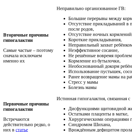
Неправильно организованное ГВ:
Большие перерывы между кор
Отсутствие прикладываний в п
после родов,
Отсутствие ночных кормлений
Вторичные причины
Короткие прикладывания,
гипогалактии
Неправильный захват ребёнком
Самые частые – поэтому
Неэффективное сосание,
сначала исключаем
Не решённые вовремя проблем
именно их
Кормление из бутылочки,
Необоснованный докорм ребён
Использование пустышек, сосо
Ранее возвращение мамы на ра
Стресс у мамы
Болезнь мамы
Истинная гипогалактия, связанная с
Первичные причины
Дисфункциями щитовидной же
гипогалактии
Остатками плаценты в матке,
Встречаются
Хирургическими операциями г
действительно редко, о
Синдромом Шихана,
них в
статье
Врождённым дефицитом прола