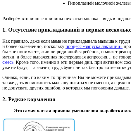
Гипоплазией молочной железы
Разберём вторичные причины нехватки молока – ведь в подавл
1. Отсутствие прикладываний в первые несколько
Как правило, даже если мама не прикладывала малыша к груди 
и более болезненно, поскольку
процесс «запуска лактации»
про
бы «не понимает», жив ли родившийся ребёнок, и может реагир
матки, и более выраженная послеродовая депрессия… не говор
смесь
. Кроме того, именно в эти первые дни, при активном с
уже не будут, – а значит, грудь будет не так быстро «отвечат
Однако, если, по каким-то причинам Вы не можете прикладыват
также дать возможность малышу питаться не смесью, а сцежен
не допускать других ошибок, о которых мы поговорим дальше.
2. Редкие кормления
Это самая частая причина уменьшения выработки мол