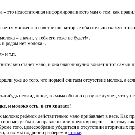
 – это недостаточная информированность мам о том, как правил
вается множество советчиков, которые обязательно скажут что-т
олока – значит, у тебя его тоже не будет!»,
 и рядом нет молока»,
» и т.п.
ствительно станет мало, и она благополучно войдёт в тот самый
ошли уже до того, что нормой считаем отсутствие молока, а есл
то-нибудь неожиданное, то мама обычно сразу же думает, что у н
е, и молоко есть, и его хватает!
ок молока: ребёнок действительно мало прибавляет в весе. Как п
но они могут быть исправлены или предотвращены – поэтому т
роме того, целесообразно убедиться в отсутствии вторичных п
о, и их мы подробно разберём в
статье
.