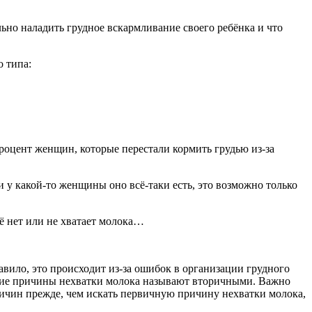
ьно наладить грудное вскармливание своего ребёнка и что
о типа:
 процент женщин, которые перестали кормить грудью из-за
и у какой-то женщины оно всё-таки есть, это возможно только
её нет или не хватает молока…
равило, это происходит из-за ошибок в организации грудного
акие причины нехватки молока называют вторичными. Важно
ричин прежде, чем искать первичную причину нехватки молока,