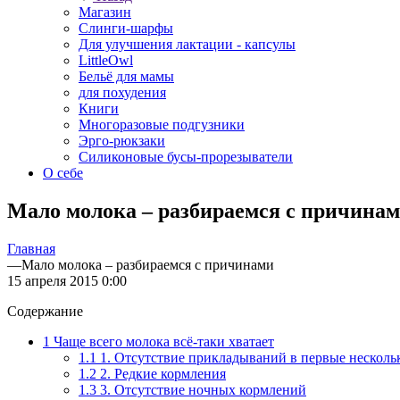
Магазин
Слинги-шарфы
Для улучшения лактации - капсулы
LittleOwl
Бельё для мамы
для похудения
Книги
Многоразовые подгузники
Эрго-рюкзаки
Силиконовые бусы-прорезыватели
О себе
Мало молока – разбираемся с причина
Главная
—
Мало молока – разбираемся с причинами
15 апреля 2015 0:00
Содержание
1 Чаще всего молока всё-таки хватает
1.1 1. Отсутствие прикладываний в первые несколь
1.2 2. Редкие кормления
1.3 3. Отсутствие ночных кормлений