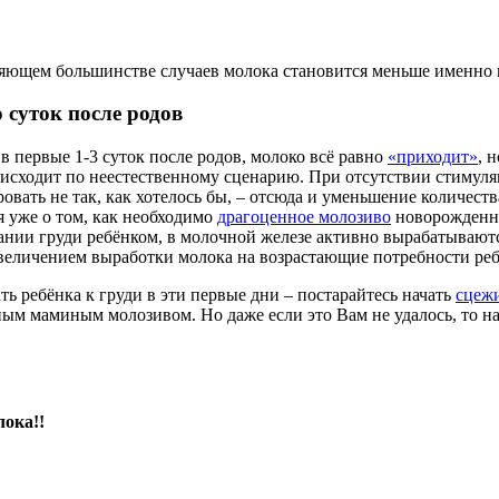
яющем большинстве случаев молока становится меньше именно и
 суток после родов
в первые 1-3 суток после родов, молоко всё равно
«приходит»
, 
исходит по неестественному сценарию. При отсутствии стимуляц
овать не так, как хотелось бы, – отсюда и уменьшение количест
я уже о том, как необходимо
драгоценное молозиво
новорожденн
осании груди ребёнком, в молочной железе активно вырабатываю
ь» увеличением выработки молока на возрастающие потребности ре
ь ребёнка к груди в эти первые дни – постарайтесь начать
сцеж
ным маминым молозивом. Но даже если это Вам не удалось, то 
ока!!