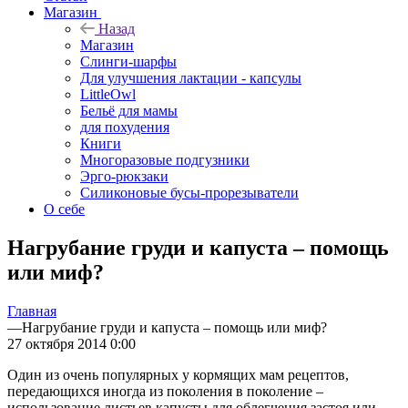
Магазин
Назад
Магазин
Слинги-шарфы
Для улучшения лактации - капсулы
LittleOwl
Бельё для мамы
для похудения
Книги
Многоразовые подгузники
Эрго-рюкзаки
Силиконовые бусы-прорезыватели
О себе
Нагрубание груди и капуста – помощь
или миф?
Главная
—
Нагрубание груди и капуста – помощь или миф?
27 октября 2014 0:00
Один из очень популярных у кормящих мам рецептов,
передающихся иногда из поколения в поколение –
использование листьев капусты для облегчения застоя или