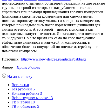
послеродовом отделении 60 матерей разделили на две равные
группы, в первой из которых с нагрубанием пытались
справиться при помощи прикладывания горячих компрессов
(прикладывались перед кормлением или сцеживанием,
помогая хорошему оттоку молока) и холодных компрессов,
которые прикладывались после кормления/сцеживания для
снятия отечности. А во второй – просто прикладывали
охлажденные капустные листья. И оказалось, что помогает и
то, и другое! Но в то время как само по себе нагрубание
эффективно снималось и капустой, и компрессами, в
облегчении болевых ощущений по оценке матерей лучше
помогали компрессы.
Источник:
http://www.new-degree.ru/articles/cabbage
Автор –
Ирина Рюхова
Назад к списку
Все статьи
Без рубрики
5
Болезни ребенка
3
Всё о грудном молоке
13
ГВ и врачи
10
ГВ и общество
5