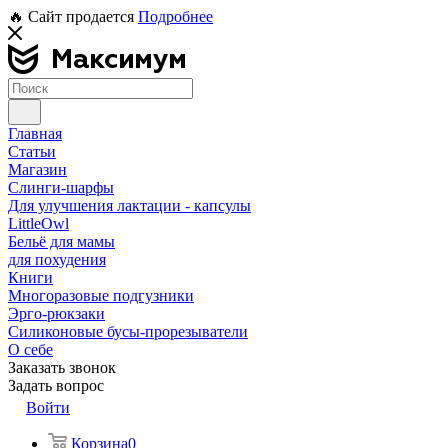
🔥 Сайт продается
Подробнее
Главная
Статьи
Магазин
Слинги-шарфы
Для улучшения лактации - капсулы
LittleOwl
Бельё для мамы
для похудения
Книги
Многоразовые подгузники
Эрго-рюкзаки
Силиконовые бусы-прорезыватели
О себе
Заказать звонок
Задать вопрос
Войти
Корзина
0