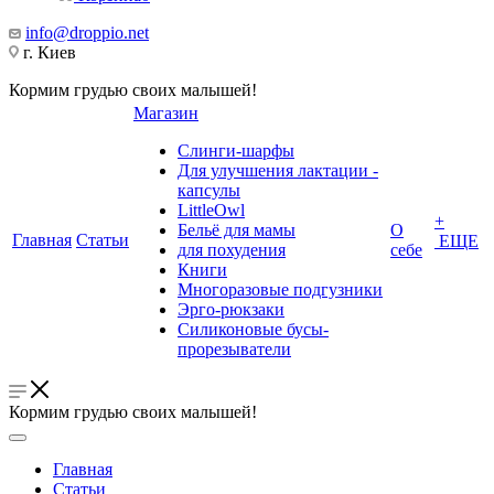
info@droppio.net
г. Киев
Кормим грудью своих малышей!
Магазин
Слинги-шарфы
Для улучшения лактации -
капсулы
LittleOwl
+
Бельё для мамы
О
Главная
Статьи
ЕЩЕ
для похудения
себе
Книги
Многоразовые подгузники
Эрго-рюкзаки
Силиконовые бусы-
прорезыватели
Кормим грудью своих малышей!
Главная
Статьи