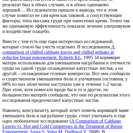
результат был в обоих случаях, и в обоих одинаково
хороший… Исследователи пришли к выводу, что в этом
случае помогал не сам крем как таковой, а сопутствующие
факторы, типа массажа груди при нанесении крема. Точно так
же одинаковую эффективность показали лечение ультразвуком
и воздействие плацебо.
Вместе с тем есть еще пара интересных исследований,
которые стоило бы учесть отдельно. В исследовании
A
comparison of chilled cabbage leaves and chilled gelpaks in
reducing breast engorgement.
Roberts KL
, 1995 34 кормящие
матери использовали для уменьшения нагрубания и отечности
груди на одной груди охлажденные капустные листья, а на
другой – охлажденные гелевые компрессы. Все они сообщили
о существенном уменьшении боли и улучшении состояния, у
68% из них облегчение наступало уже в течение 1-2 часов.
При этом, хотя помогало вроде бы и то и другое, но
большинство матерей сообщили, что они по результатам этого
исследования предпочитают капустные листья.
Наконец, консультанту, который хочет помочь кормящей маме
уменьшить боль и нагрубание груди, стоит учитывать и еще
одно любопытное исследование (
A Comparison of Cabbage
Leaves vs. Hot and Cold Compresses in the Treatment of Breast
Engorgement.
Arora S
,
Vatsa M
,
Dadhwal V
, 2008). В