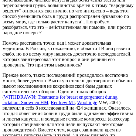
переполнения груди. Большинство врачей к этому “народному
рецепту” относится скептично, но что интересно – ведь этот
способ уменьшить боль в груди распространен буквально по
всему миру, где только растет капуста!.. Попробуем
разобраться, что это – действительная ли помощь, или просто
народное поверье?..
Помочь расставить точки над i может доказательная
медицина. В России, к сожалению, в области ГВ она развита
слабо, но по всему миру нашлось достаточно исследователей,
которых заинтересовал этот вопрос и они решили его
проверить. Что при этом выяснилось?
Прежде всего, таких исследований проводилось достаточно
много, более десятка. Высокую степень достверности обычно
имеют исследования из кокрейновской базы данных
систематических обзоров. Один из таких обзоров
(
WITHDRAWN: Treatments for breast engorgement during
lactation.
Snowden HM
,
Renfrew MJ
,
Woolridge
MW, 2001)
включил в себя 8 исследований на 424 женщинах. Оказалось,
что для облегчения боли в груди были одинаково эффективны
и листья капусты, и холодные гелевые компрессы (аксессуар,
который специально для этой цели выпускают некоторые
производители). Вместе с тем, когда сравнивали крем из
экстракта капусты (есть и такие!..) и крем-плацебо, то