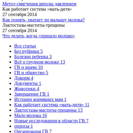
Метод смягчения ареолы давлением
Как работает система «мать-дитя»
27 сентября 2014
Как понять, хватает ли малышу молока?
Лактостазы-маститы-трещины
27 сентября 2014
Что делать, когда «пришло молоко»
Все статьи
Без рубрики
5
Болезни ребенка
3
Всё о грудном молоке
13
ГВ и врачи
10
ГВ и общество
5
Докорм
4
Документы
1
Животики
4
Завершение ГВ
1
Истории кормящих мам
1
Как работает система «мать-дитя»
11
Лактостазы-маститы-трещины
13
Мало молока
16
Новые исследования в области ГВ
7
опросы
1
Организация ГВ
7