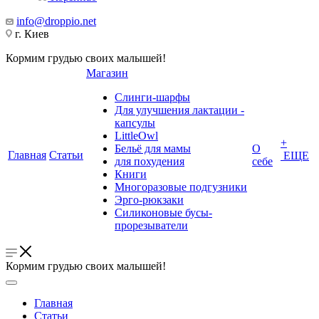
info@droppio.net
г. Киев
Кормим грудью своих малышей!
Магазин
Слинги-шарфы
Для улучшения лактации -
капсулы
LittleOwl
+
Бельё для мамы
О
Главная
Статьи
ЕЩЕ
для похудения
себе
Книги
Многоразовые подгузники
Эрго-рюкзаки
Силиконовые бусы-
прорезыватели
Кормим грудью своих малышей!
Главная
Статьи