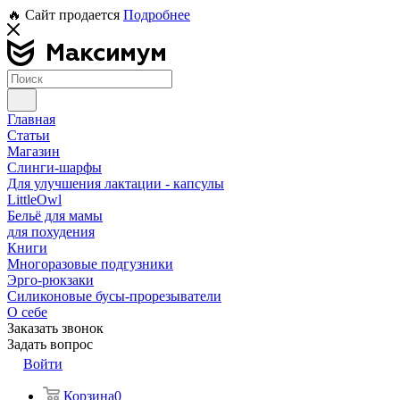
🔥 Сайт продается
Подробнее
Главная
Статьи
Магазин
Слинги-шарфы
Для улучшения лактации - капсулы
LittleOwl
Бельё для мамы
для похудения
Книги
Многоразовые подгузники
Эрго-рюкзаки
Силиконовые бусы-прорезыватели
О себе
Заказать звонок
Задать вопрос
Войти
Корзина
0