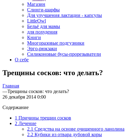
Магазин
Слинги-шарфы
Для улучшения лактации - капсулы
LittleOwl
Бельё для мамы
для похудения
Книги
Многоразовые подгузники
Эрго-рюкзаки
Силиконовые бусы-прорезыватели
О себе
Трещины сосков: что делать?
Главная
—
Трещины сосков: что делать?
26 декабря 2014 0:00
Содержание
1 Причины трещин сосков
2 Лечение
2.1 Средства на основе очищенного ланолина
2.2 Кубики из отвара дубовой коры