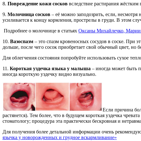
8.
Повреждение кожи сосков
вследствие растирания жёстким п
9.
Молочница сосков
– её можно заподозрить, если, несмотря
усиливается к концу кормления, прострелы в груди. В этом сл
Подробнее о молочнице в статьях
Оксаны Михайлечко
, Марии
10.
Вазоспазм
– это спазм кровеносных сосудов в соске. При э
дольше, после чего сосок приобретает свой обычный цвет, но 
Для облегчения состояния попробуйте использовать сухое тепло
11.
К
ороткая уздечка языка у малыша
– иногда может быть п
иногда короткую уздечку видно визуально.
Если причина боли
растянется). Тем более, что в будущем короткая уздечка чрев
стоматологу; процедура эта практически бескровная и нетравм
Для получения более детальной информации очень рекомендую
язычка у новорожденных и грудное вскармливание»