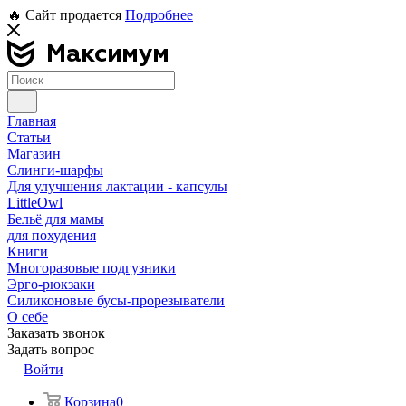
🔥 Сайт продается
Подробнее
Главная
Статьи
Магазин
Слинги-шарфы
Для улучшения лактации - капсулы
LittleOwl
Бельё для мамы
для похудения
Книги
Многоразовые подгузники
Эрго-рюкзаки
Силиконовые бусы-прорезыватели
О себе
Заказать звонок
Задать вопрос
Войти
Корзина
0