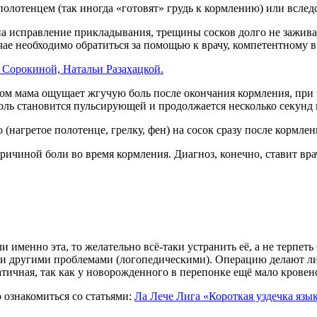
олотенцем (так иногда «готовят» грудь к кормлению) или вслед
 на исправление прикладывания, трещины сосков долго не зажива
учае необходимо обратиться за помощью к врачу, компетентному 
 Сорокиной, Натальи Разахацкой.
том мама ощущает жгучую боль после окончания кормления, при э
боль становится пульсирующей и продолжается несколько секунд 
 (нагретое полотенце, грелку, фен) на сосок сразу после кормле
ричиной боли во время кормления. Диагноз, конечно, ставит вра
 именно эта, то желательно всё-таки устранить её, а не терпеть
ата и другими проблемами (логопедическими). Операцию делают л
атичная, так как у новорожденного в перепонке ещё мало крове
 ознакомиться со статьями:
Ла Лече Лига «Короткая уздечка язы