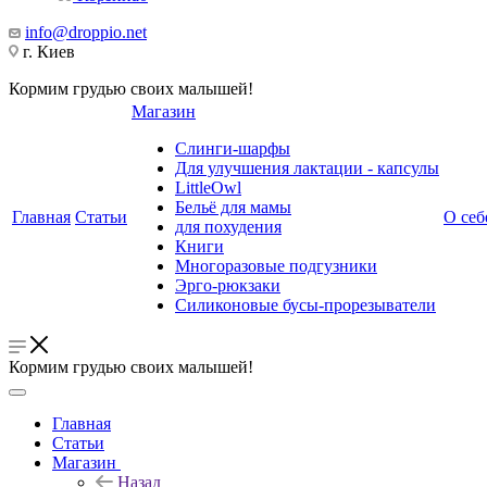
info@droppio.net
г. Киев
Кормим грудью своих малышей!
Магазин
Слинги-шарфы
Для улучшения лактации - капсулы
LittleOwl
Бельё для мамы
Главная
Статьи
О себ
для похудения
Книги
Многоразовые подгузники
Эрго-рюкзаки
Силиконовые бусы-прорезыватели
Кормим грудью своих малышей!
Главная
Статьи
Магазин
Назад