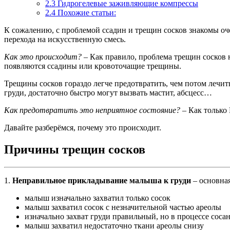
2.3 Гидрогелевые заживляющие компрессы
2.4 Похожие статьи:
К сожалению, с проблемой ссадин и трещин сосков знакомы оч
перехода на искусственную смесь.
Как это происходит?
– Как правило, проблема трещин сосков н
появляются ссадины или кровоточащие трещины.
Трещины сосков гораздо легче предотвратить, чем потом лечить
груди, достаточно быстро могут вызвать мастит, абсцесс…
Как предотвратить это неприятное состояние?
– Как только
Давайте разберёмся, почему это происходит.
Причины трещин сосков
1.
Н
еправильное прикладывание малыша к груди
– основна
малыш изначально захватил только сосок
малыш захватил сосок с незначительной частью ареолы
изначально захват груди правильный, но в процессе соса
малыш захватил недостаточно ткани ареолы снизу