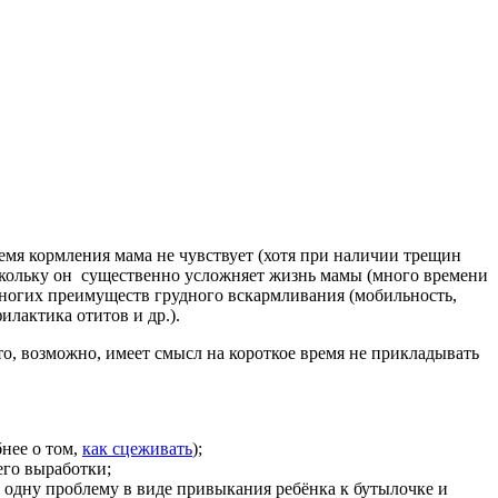
емя кормления мама не чувствует (хотя при наличии трещин
поскольку он существенно усложняет жизнь мамы (много времени
 многих преимуществ грудного вскармливания (мобильность,
лактика отитов и др.).
 то, возможно, имеет смысл на короткое время не прикладывать
бнее о том,
как сцеживать
);
го выработки;
ё одну проблему в виде привыкания ребёнка к бутылочке и