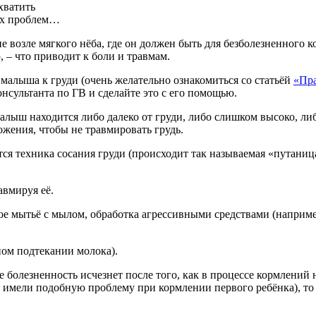
хватить
ких проблем…
не возле мягкого нёба, где он должен быть для безболезненного к
 – что приводит к боли и травмам.
малыша к груди (очень желательно ознакомиться со статьёй
«Пра
онсультанта по ГВ и сделайте это с его помощью.
малыш находится либо далеко от груди, либо слишком высоко, л
жения, чтобы не травмировать грудь.
тся техника сосания груди (происходит так называемая «путаница
авмируя её.
ое мытьё с мылом, обработка агрессивными средствами (наприм
ом подтекании молока).
е болезненность исчезнет после того, как в процессе кормлений
ы имели подобную проблему при кормлении первого ребёнка), т