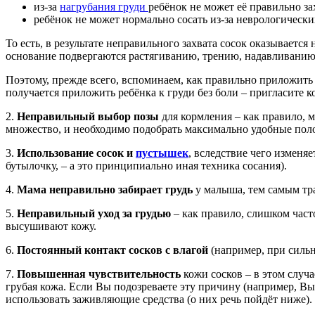
из-за
нагрубания груди
ребёнок не может её правильно за
ребёнок не может нормально сосать из-за неврологичес
То есть, в результате неправильного захвата сосок оказывается 
основание подвергаются растягиванию, трению, надавливанию,
Поэтому, прежде всего, вспоминаем, как правильно приложить 
получается приложить ребёнка к груди без боли – пригласите к
2.
Неправильный выбор позы
для кормления – как правило, 
множество, и необходимо подобрать максимально удобные поло
3.
Использование сосок и
пустышек
, вследствие чего изменяе
бутылочку, – а это принципиально иная техника сосания).
4.
Мама
неправильно забирает грудь
у малыша, тем самым тр
5.
Неправильный уход за грудью
– как правило, слишком част
высушивают кожу.
6.
Постоянный
контакт сосков с влагой
(например, при сильн
7.
Повышенная чувствительность
кожи сосков – в этом случа
грубая кожа. Если Вы подозреваете эту причину (например, В
использовать заживляющие средства (о них речь пойдёт ниже).