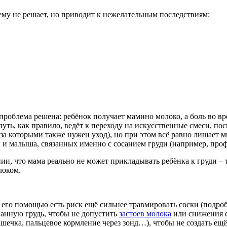
му не решает, но приводит к нежелательным последствиям:
роблема решена: ребёнок получает мамино молоко, а боль во вр
путь, как правило, ведёт к переходу на искусственные смеси, 
 за которыми также нужен уход), но при этом всё равно лишает
 и малыша, связанных именно с сосанием груди (например, профи
нии, что мама реально не может прикладывать ребёнка к груди –
локом.
с его помощью есть риск ещё сильнее травмировать соски (подро
ванную грудь, чтобы не допустить
застоев молока
или снижения е
шечка, пальцевое кормление через зонд…), чтобы не создать ещ