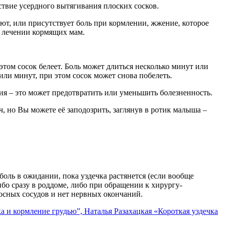
ствие усердного вытягивания плоских сосков.
ют, или присутствует боль при кормлении, жжение, которое
в лечении кормящих мам.
том сосок белеет. Боль может длиться несколько минут или
или минут, при этом сосок может снова побелеть.
ния – это может предотвратить или уменьшить болезненность.
ч, но Вы можете её заподозрить, заглянув в ротик малыша –
 боль в ожидании, пока уздечка растянется (если вообще
ибо сразу в роддоме, либо при обращении к хирургу-
носных сосудов и нет нервных окончаний.
ка и кормление грудью”,
Наталья Разахацкая «Короткая уздечка