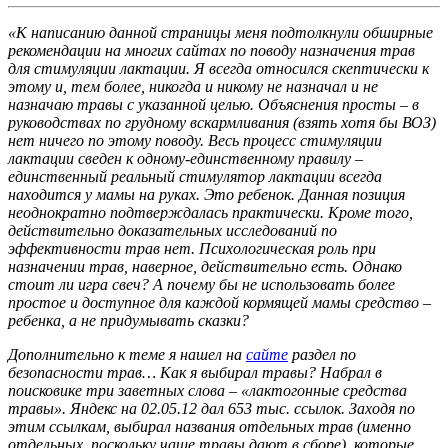
«К написанию данной страницы меня подтолкнули обширные
рекомендации на многих сайтах по поводу назначения трав
для стимуляции лактации. Я всегда относился скептически к
этому и, тем более, никогда и никому не назначал и не
назначаю травы с указанной целью. Объяснения просты – в
руководствах по грудному вскармливания (взять хотя бы ВОЗ)
нет ничего по этому поводу. Весь процесс стимуляции
лактации сведен к одному-единственному правилу –
единственный реальный стимулятор лактации всегда
находится у мамы на руках. Это ребенок. Данная позиция
неоднократно подтверждалась практически. Кроме того,
действительно доказательных исследований по
эффективности трав нет. Психологическая роль при
назначении трав, наверное, действительно есть. Однако
стоит ли игра свеч? А почему бы не использовать более
простое и доступное для каждой кормящей мамы средство –
ребенка, а не придумывать сказки?
Дополнительно к теме я нашел на
сайте
раздел по
безопасности трав… Как я выбирал травы? Набрал в
поисковике три заветных слова – «лактогонные средства
травы». Яндекс на 02.05.12 дал 653 тыс. ссылок. Заходя по
этим ссылкам, выбирал названия отдельных трав (именно
отдельных, поскольку чаще травы дают в сборе), которые