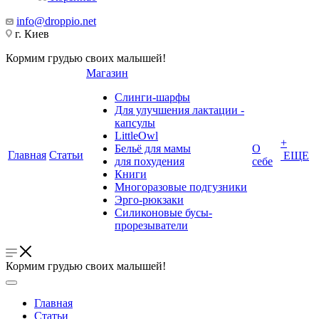
info@droppio.net
г. Киев
Кормим грудью своих малышей!
Магазин
Слинги-шарфы
Для улучшения лактации -
капсулы
LittleOwl
+
Бельё для мамы
О
Главная
Статьи
ЕЩЕ
для похудения
себе
Книги
Многоразовые подгузники
Эрго-рюкзаки
Силиконовые бусы-
прорезыватели
Кормим грудью своих малышей!
Главная
Статьи