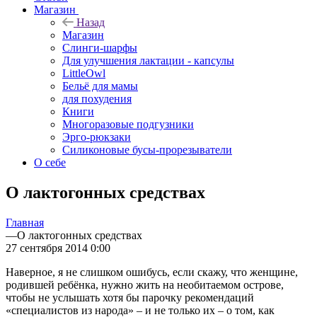
Магазин
Назад
Магазин
Слинги-шарфы
Для улучшения лактации - капсулы
LittleOwl
Бельё для мамы
для похудения
Книги
Многоразовые подгузники
Эрго-рюкзаки
Силиконовые бусы-прорезыватели
О себе
О лактогонных средствах
Главная
—
О лактогонных средствах
27 сентября 2014 0:00
Наверное, я не слишком ошибусь, если скажу, что женщине,
родившей ребёнка, нужно жить на необитаемом острове,
чтобы не услышать хотя бы парочку рекомендаций
«специалистов из народа» – и не только их – о том, как