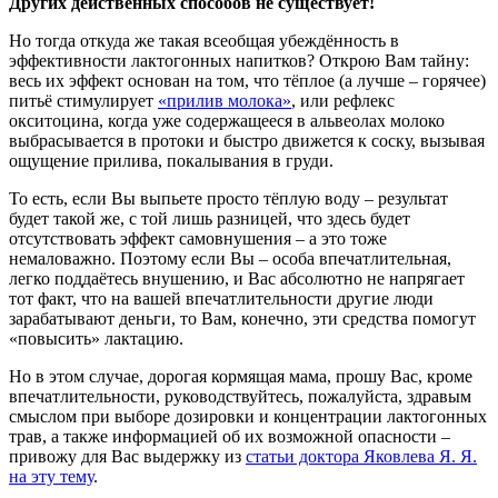
Других действенных способов не существует!
Но тогда откуда же такая всеобщая убеждённость в
эффективности лактогонных напитков? Открою Вам тайну:
весь их эффект основан на том, что тёплое (а лучше – горячее)
питьё стимулирует
«прилив молока»
, или рефлекс
окситоцина, когда уже содержащееся в альвеолах молоко
выбрасывается в протоки и быстро движется к соску, вызывая
ощущение прилива, покалывания в груди.
То есть, если Вы выпьете просто тёплую воду – результат
будет такой же, с той лишь разницей, что здесь будет
отсутствовать эффект самовнушения – а это тоже
немаловажно. Поэтому если Вы – особа впечатлительная,
легко поддаётесь внушению, и Вас абсолютно не напрягает
тот факт, что на вашей впечатлительности другие люди
зарабатывают деньги, то Вам, конечно, эти средства помогут
«повысить» лактацию.
Но в этом случае, дорогая кормящая мама, прошу Вас, кроме
впечатлительности, руководствуйтесь, пожалуйста, здравым
смыслом при выборе дозировки и концентрации лактогонных
трав, а также информацией об их возможной опасности –
привожу для Вас выдержку из
статьи доктора Яковлева Я. Я.
на эту тему
.