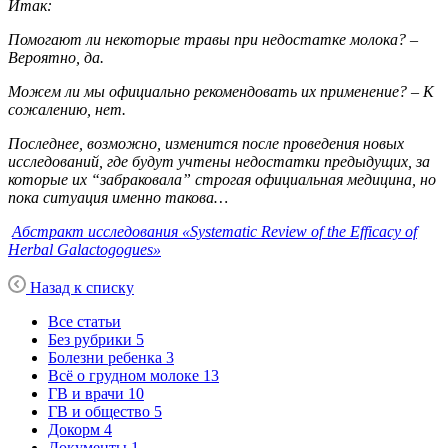
Итак:
Помогают ли некоторые травы при недостатке молока? –
Вероятно, да.
Можем ли мы официально рекомендовать их применение? – К
сожалению, нет.
Последнее, возможно, изменится после проведения новых
исследований, где будут учтены недостатки предыдущих, за
которые их “забраковала” строгая официальная медицина, но
пока ситуация именно такова…
Абстракт исследования
«Systematic Review of the Efficacy of
Herbal Galactogogues»
Назад к списку
Все статьи
Без рубрики
5
Болезни ребенка
3
Всё о грудном молоке
13
ГВ и врачи
10
ГВ и общество
5
Докорм
4
Документы
1