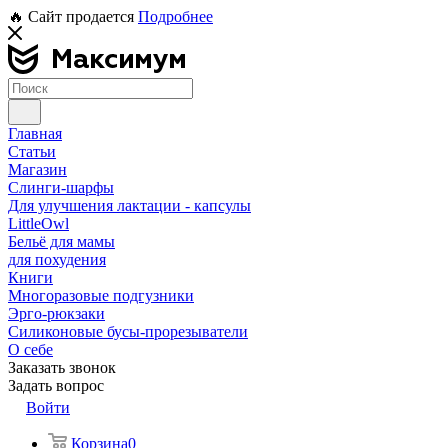
🔥 Сайт продается
Подробнее
Главная
Статьи
Магазин
Слинги-шарфы
Для улучшения лактации - капсулы
LittleOwl
Бельё для мамы
для похудения
Книги
Многоразовые подгузники
Эрго-рюкзаки
Силиконовые бусы-прорезыватели
О себе
Заказать звонок
Задать вопрос
Войти
Корзина
0