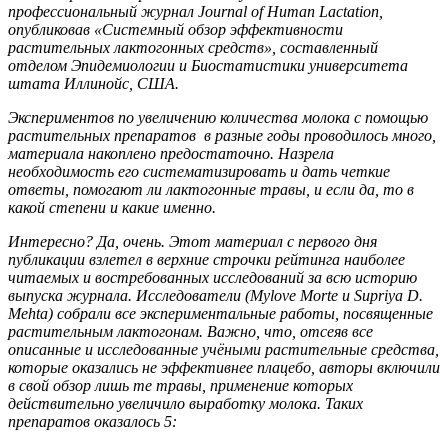
профессиональный журнал Journal of Human Lactation,
опубликовав «Системный обзор эффективности
растительных лактогонных средств», составленный
отделом Эпидемиологии и Биостатистики университета
штата Иллинойс, США.
Экспериментов по увеличению количества молока с помощью
растительных препаратов в разные годы проводилось много,
материала накоплено предостаточно. Назрела
необходимость его систематизировать и дать четкие
ответы, помогают ли лактогонные травы, и если да, то в
какой степени и какие именно.
Интересно? Да, очень. Этот материал с первого дня
публикации взлетел в верхние строчки рейтинга наиболее
читаемых и востребованных исследований за всю историю
выпуска журнала. Исследователи (Mylove Morte и Supriya D.
Mehta) собрали все экспериментальные работы, посвященные
растительным лактогонам. Важно, что, отсеяв все
описанные и исследованные учёными растительные средства,
которые оказались не эффективнее плацебо, авторы включили
в свой обзор лишь те травы, применение которых
действительно увеличило выработку молока. Таких
препаратов оказалось 5: