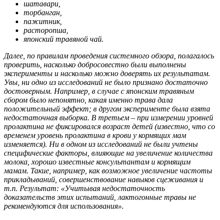
шатавари,
торбанган,
пажитник,
расторопша,
японский травяной чай.
Далее, по правилам проведения системного обзора, полагалось
проверить, насколько добросовестно были выполнены
эксперименты и насколько можно доверять их результатам.
Увы, ни одно из исследований не было признано достаточно
достоверным. Например, в случае с японским травяным
сбором было непонятно, какая именно трава дала
положительный эффект; в другом эксперименте была взята
недостаточная выборка. В третьем – при измерении уровней
пролактина не фиксировался возраст детей (известно, что со
временем уровень пролактина в крови у кормящих мам
изменяется). Ни в одном из исследований не были учтены
специфические факторы, влияющие на увеличение количества
молока, хорошо известные консультантам и кормящим
мамам. Такие, например, как возможное увеличение частоты
прикладываний, совершенствование навыков сцеживания и
т.п. Результат: «Учитывая недостаточность
доказательств этих испытаний, лактогонные травы не
рекомендуются для использования».