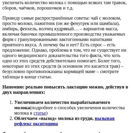
увеличить количество молока с помощью всяких там травок,
сборов, чаёчков, порошочков и т.д.
Приведу самые распространённые советы: чай с молоком,
просто молоко, пажитник (он же фенугрек или шамбала),
имбирь, фенхель, волчец кудрявый… – вариантов масса,
включая баночки промышленного производства уважаемых
фирм с гранулированными лактогонными напитками
приятного вкуса. А почему бы и нет? Есть спрос – есть
предложение. Однако, проблема в том, что не существует ни
одного медицинского доказательства того факта, что хоть
одно из этих средств действительно помогает. Более того,
некоторые из этих средств (в основном это касается трав) –
безусловно противопоказаны кормящей маме – смотрите
таблицы в конце статьи.
Напомню: реально повысить лактацию можно, действуя в
двух направлениях:
Увеличиваем количество вырабатываемого
молока
(подробнее о способах увеличения количества
молока в
статье
)
Облегчаем «выход» молока из груди,
вызывая
рефлекс окситоцина