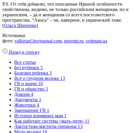
P.S. От себя добавлю, что описанные Ириной особенности
свойственны, видимо, не только российским женщинам, но и
украинским, – да и женщинам со всего постсоветского
пространства. “Авось” – он, наверное, и украинский тоже.
(
Ольга Шипенко
)
Источники
фото:
valkiriarf.livejournal.com
,
pravmir.ru
,
svitmam.ua
Назад к списку
Все статьи
Без рубрики
5
Болезни ребенка
3
Всё о грудном молоке
13
ГВ и врачи
10
ГВ и общество
5
Докорм
4
Документы
1
Животики
4
Завершение ГВ
1
Истории кормящих мам
1
Как работает система «мать-дитя»
11
Лактостазы-маститы-трещины
13
Мало молока
16