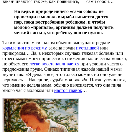
заканчиваются так же, как появились, ― сами собой…
Но ведь в природе ничего «само собой» не
происходит: молоко вырабатывается до тех
пор, пока востребовано ребенком, и чтобы
молоко «пропало», организм должен получить
четкий сигнал, что ребенку оно не нужно.
Таким внятным сигналом обычно выступают редкие
кормления по режиму
, замена груди
пустышкой
или
прикормом… Да, в некоторых случаях тяжелая болезнь или
стресс мамы могут привести к снижению количества молока,
но объем его
легко восстанавливается
при условии частого
предложения груди. Однако типичная жалоба нашей мамы
звучит так: «Я делала все, что только можно, но оно уже не
вернулось… Наверное, судьба моя такая!». После уточнения,
что именно делала мама, обычно выясняется, что она пила
много чая с молоком или
настоя травок
…