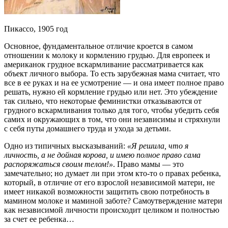
Пикассо, 1905 год
Основное, фундаментальное отличие кроется в самом
отношении к молоку и кормлению грудью. Для европеек и
американок грудное вскармливание рассматривается как
объект личного выбора. То есть зарубежная мама считает, что
все в ее руках и на ее усмотрение ― и она имеет полное право
решать, нужно ей кормление грудью или нет. Это убеждение
так сильно, что некоторые феминистки отказываются от
грудного вскармливания только для того, чтобы убедить себя
самих и окружающих в том, что они независимы и стряхнули
с себя путы домашнего труда и ухода за детьми.
Одно из типичных высказываний:
«Я решила, что я
личность, а не дойная корова, и имею полное право сама
распоряжаться своим телом!»
. Право мамы ― это
замечательно; но думает ли при этом кто-то о правах ребенка,
который, в отличие от его взрослой независимой матери, не
имеет никакой возможности защитить свою потребность в
мамином молоке и маминой заботе? Самоутверждение матери
как независимой личности происходит целиком и полностью
за счет ее ребенка…