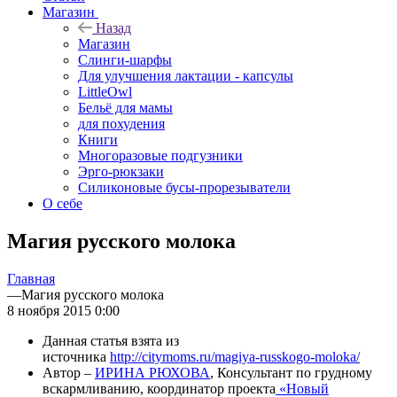
Магазин
Назад
Магазин
Слинги-шарфы
Для улучшения лактации - капсулы
LittleOwl
Бельё для мамы
для похудения
Книги
Многоразовые подгузники
Эрго-рюкзаки
Силиконовые бусы-прорезыватели
О себе
Магия русского молока
Главная
—
Магия русского молока
8 ноября 2015 0:00
Данная статья взята из
источника
http://citymoms.ru/magiya-russkogo-moloka/
Автор –
ИРИНА РЮХОВА
, Консультант по грудному
вскармливанию, координатор проекта
«Новый