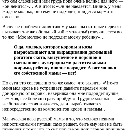
что сам слабенький или грудь пока очень велика для него ―
«он ленится»… А в итоге: «Он не наедается. Видно, у меня
жидкое молоко, оно ему не подходит, придется кормить
смесью».
В случае проблем с животиком у малыша (которые нередко
вызывает тот же обильный чай с молоком!) озвучивается все
то же: «Мое молоко не подходит моему ребенку»…
О да, молоко, которое коровы и козы
вырабатывают для выращивания детенышей
рогатого скота, высушенное в порошок и
смешанное с чужеродными растительными
жирами, ребенку вполне подходит. А вот молоко
его собственной мамы ― нет!
По сути это совершенно то же самое, что заявить: «Что-то
меня моя кровь не устраивает, давайте перельем мне
донорскую от коровы, наверняка она мне подойдет лучше,
чем моя, все болезни сразу пройдут». Грудное молоко ― такая
же биологическая жидкость, да и вырабатывается
непосредственно из компонентов крови и плазмы…
Магическая вера русской мамы в то, что молоко некими
непостижимыми путями само решает, быть ему или не быть,
приводит к тому, что до сих пор самой популярной причиной