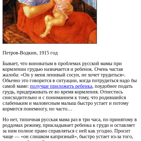
Петров-Водкин, 1915 год
Бывает, что виноватым в проблемах русской мамы при
кормлении грудью назначается и ребенок. Очень частая
жалоба: «Он у меня ленивый сосун, не хочет трудиться».
Обычно это говорится в ситуации, когда потрудиться надо бы
самой маме:
получше приложить ребенка
, поудобнее подать
грудь, придерживать ее во время кормления. Отнестись
снисходительно и с пониманием к тому, что родившийся
слабеньким и маловесным малыш быстро устает и потому
кормится понемногу, но часто…
Но нет, типичная русская мама раз в три часа, по принятому в
роддомах режиму, прикладывает ребенка к груди и оставляет
за ним полное право справляться с ней как угодно. Просит
чаще ― «он слишком капризный», быстро устает из-за того,