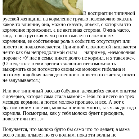
В восприятии типичной
русской женщины на кормление грудью невозможно оказать
какое-то влияние, она, можно сказать, объект, с которым это
кормление происходит, а не активная сторона. Очень часто,
когда наша русская мама рассказывает о сложностях
кормления, ее собственная роль в событиях отсутствует или
просто не подразумевается. Причиной сложностей называется
нечто как бы непреодолимой силы ― например, «немолочная
порода»: «У нас в семье никто долго не кормил, и я такая же».
(О том, что с точки зрения эволюции невозможность
выкормить свое потомство своим же молоком гибельна и
поэтому подобная наследственность просто отсекается, никто
не задумывается.)
Или вот типичный рассказ бабушки, делящейся своим опытом
с дочерью, которая сама стала мамой: «Тебя-то я всего до трех
месяцев кормила, а потом молоко пропало, и все. А вот с
братом твоим повезло, молока пришло много, так я аж до года
кормила. Посмотрим, как у тебя молоко будет приходить,
повезет или нет…»
Получается, что молоко будто бы само что-то делает, а мама
всего лишь плывет по его волнам, пока эти волны не