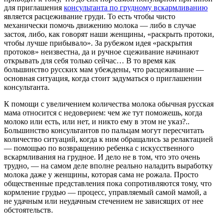
для приглашения
консультанта по грудному вскармливанию
является расцеживание груди. То есть чтобы чисто
механически помочь движению молока ― либо в случае
застоя, либо, как говорят наши женщины, «раскрыть протоки,
чтобы лучше прибывало». За рубежом идея «раскрытия
протоков» неизвестна, да и ручное сцеживание начинают
открывать для себя только сейчас… В то время как
большинство русских мам убеждены, что расцеживание ―
основная ситуация, когда стоит задуматься о приглашении
консультанта.
К помощи с увеличением количества молока обычная русская
мама относится с недоверием: чем же тут поможешь, когда
молоко или есть, или нет, и никто ему в этом не указ?..
Большинство консультантов по пальцам могут пересчитать
количество ситуаций, когда к ним обращались за релактацией
― помощью по возвращению ребенка с искусственного
вскармливания на грудное. И дело не в том, что это очень
трудно, ― на самом деле вполне реально наладить выработку
молока даже у женщины, которая сама не рожала. Просто
общественные представления пока сопротивляются тому, что
кормление грудью ― процесс, управляемый самой мамой, а
не удачным или неудачным стечением не зависящих от нее
обстоятельств.