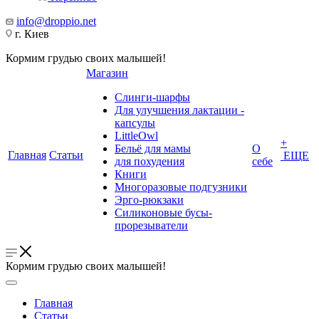
info@droppio.net
г. Киев
Кормим грудью своих малышей!
Магазин
Слинги-шарфы
Для улучшения лактации -
капсулы
LittleOwl
+
Бельё для мамы
О
Главная
Статьи
ЕЩЕ
для похудения
себе
Книги
Многоразовые подгузники
Эрго-рюкзаки
Силиконовые бусы-
прорезыватели
Кормим грудью своих малышей!
Главная
Статьи