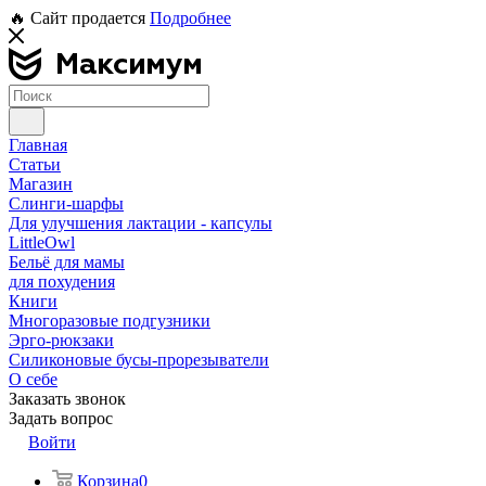
🔥 Сайт продается
Подробнее
Главная
Статьи
Магазин
Слинги-шарфы
Для улучшения лактации - капсулы
LittleOwl
Бельё для мамы
для похудения
Книги
Многоразовые подгузники
Эрго-рюкзаки
Силиконовые бусы-прорезыватели
О себе
Заказать звонок
Задать вопрос
Войти
Корзина
0